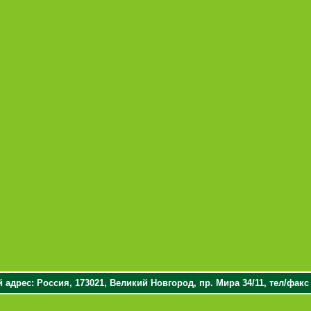
адрес: Россия, 173021, Великий Новгород, пр. Мира 34/11, тел/факс (