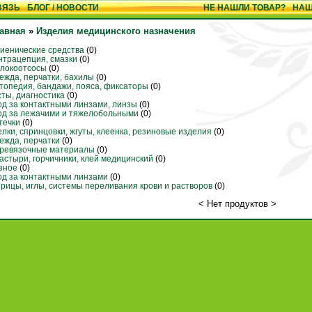
ВЯЗЬ
БЛОГ / НОВОСТИ
НЕ НАШЛИ ТОВАР?
НАШ
авная
»
Изделия медицинского назначения
гиенические средства
(0)
нтрацепция, смазки
(0)
локоотсосы
(0)
ежда, перчатки, бахилы
(0)
топедия, бандажи, пояса, фиксаторы
(0)
сты, диагностика
(0)
од за контактными линзами, линзы
(0)
од за лежачими и тяжелобольными
(0)
течки
(0)
елки, спринцовки, жгуты, клеенка, резиновые изделия
(0)
ежда, перчатки
(0)
ревязочные материалы
(0)
астыри, горчичники, клей медицинский
(0)
зное
(0)
од за контактными линзами
(0)
рицы, иглы, системы переливания крови и растворов
(0)
< Нет продуктов >