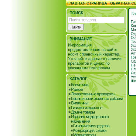
ГЛАВНАЯ СТРАНИЦА
ОБРАТНАЯ С
ПОИСК
Гл
Ги
Ко
Мо
Од
Ор
ВНИМАНИЕ
Те
Информация
Ух
Ух
предоставленная на сайте
Ап
носит справочный характер.
Гр
Уточняйте данные о наличии
Од
препаратов и ценах по
Пе
указанным телефонам.
Пл
Ра
Ух
КАТАЛОГ
Шп
Косметика
Разное
Лекарственные препараты
Биологически активные добавки
Витамины
Гигиена и здоровье
Другие товары
Изделия медицинского
назначения
Гигиенические средства
Контрацепция, смазки
Молокоотсосы