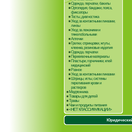
Одежда, перчатки, бахилы
Ортопедия, бандажи, пояса,
фиксаторы
Тесты, диагностика
Уход за контактными линзами,
линзы
Уход за лежачими и
тяжелобольными
Аптечки
Грелки, спринцовки, жгуты,
клеенка, резиновые изделия
Одежда, перчатки
Перевязочные материалы
Пластыри, горчичники, клей
медицинский
Разное
Уход за контактными линзами
Шприцы, иглы, системы
переливания крови и
растворов
Медтехника
Товары для детей
Травы
Чаи и продукты питания
<НЕТ КЛАССИФИКАЦИИ>
Юридический 