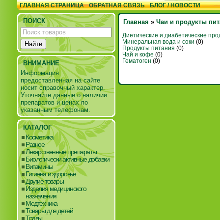
ГЛАВНАЯ СТРАНИЦА
ОБРАТНАЯ СВЯЗЬ
БЛОГ / НОВОСТИ
ПОИСК
Главная
»
Чаи и продукты пи
Диетические и диабетические про
Минеральная вода и соки
(0)
Продукты питания
(0)
Чай и кофе
(0)
Гематоген
(0)
ВНИМАНИЕ
Информация
предоставленная на сайте
носит справочный характер.
Уточняйте данные о наличии
препаратов и ценах по
указанным телефонам.
КАТАЛОГ
Косметика
Разное
Лекарственные препараты
Биологически активные добавки
Витамины
Гигиена и здоровье
Другие товары
Изделия медицинского
назначения
Медтехника
Товары для детей
Травы