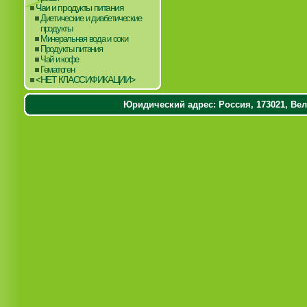
Чаи и продукты питания
Диетические и диабетические
продукты
Минеральная вода и соки
Продукты питания
Чай и кофе
Гематоген
<НЕТ КЛАССИФИКАЦИИ>
Юридический адрес: Россия, 173021, Вели