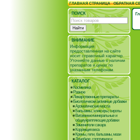
ГЛАВНАЯ СТРАНИЦА
ОБРАТНАЯ С
ПОИСК
Гл
ВНИМАНИЕ
Информация
предоставленная на сайте
носит справочный характер.
Уточняйте данные о наличии
препаратов и ценах по
указанным телефонам.
КАТАЛОГ
Косметика
Разное
Лекарственные препараты
Биологически активные добавки
Ароматические масла
Бальзамы, эликсиры, сиропы
Витаминно-минеральные и
общеукрепляющие добавки
Заменители сахара
Коррекция веса
Кремы, гели, бальзамы, мази
Лечебное, спортивное и