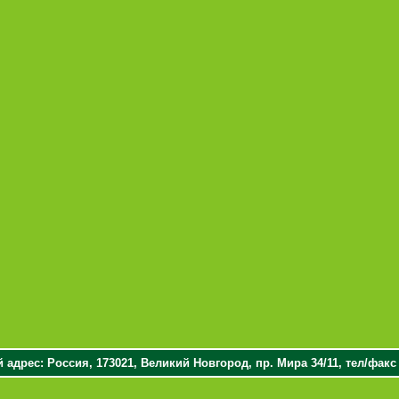
адрес: Россия, 173021, Великий Новгород, пр. Мира 34/11, тел/факс (