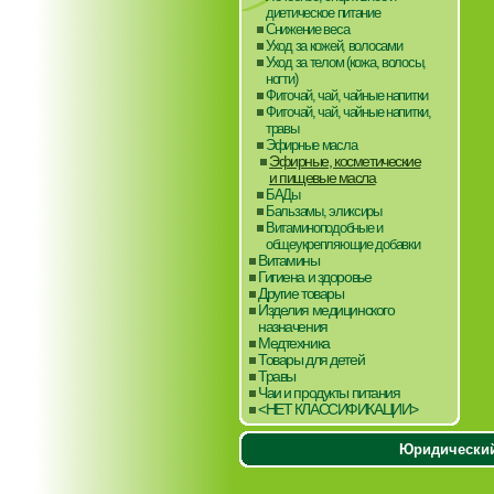
диетическое питание
Снижение веса
Уход за кожей, волосами
Уход за телом (кожа, волосы,
ногти)
Фиточай, чай, чайные напитки
Фиточай, чай, чайные напитки,
травы
Эфирные масла
Эфирные, косметические
и пищевые масла
БАДы
Бальзамы, эликсиры
Витаминоподобные и
общеукрепляющие добавки
Витамины
Гигиена и здоровье
Другие товары
Изделия медицинского
назначения
Медтехника
Товары для детей
Травы
Чаи и продукты питания
<НЕТ КЛАССИФИКАЦИИ>
Юридический 