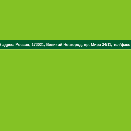
адрес: Россия, 173021, Великий Новгород, пр. Мира 34/11, тел/факс (