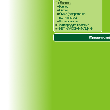
Брикеты
Разное
Сборы
Сырьё (лекарственно-
растительное)
Фильтр-пакеты
Чаи и продукты питания
<НЕТ КЛАССИФИКАЦИИ>
Юридический 