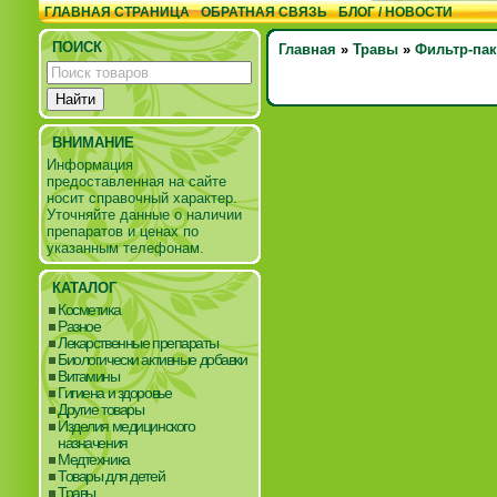
ГЛАВНАЯ СТРАНИЦА
ОБРАТНАЯ СВЯЗЬ
БЛОГ / НОВОСТИ
ПОИСК
Главная
»
Травы
»
Фильтр-па
ВНИМАНИЕ
Информация
предоставленная на сайте
носит справочный характер.
Уточняйте данные о наличии
препаратов и ценах по
указанным телефонам.
КАТАЛОГ
Косметика
Разное
Лекарственные препараты
Биологически активные добавки
Витамины
Гигиена и здоровье
Другие товары
Изделия медицинского
назначения
Медтехника
Товары для детей
Травы