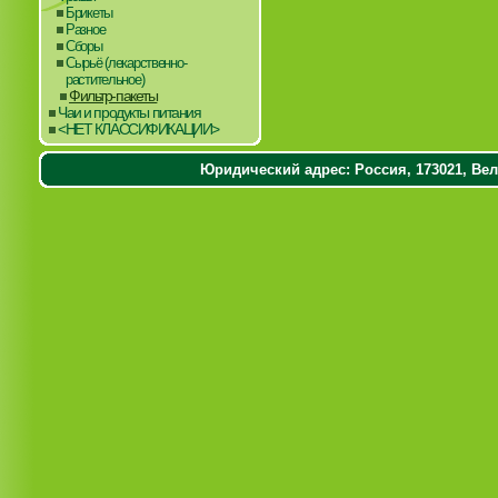
Брикеты
Разное
Сборы
Сырьё (лекарственно-
растительное)
Фильтр-пакеты
Чаи и продукты питания
<НЕТ КЛАССИФИКАЦИИ>
Юридический адрес: Россия, 173021, Вели